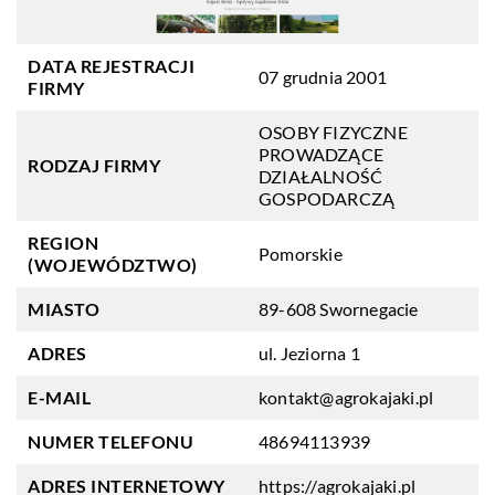
DATA REJESTRACJI
07 grudnia 2001
FIRMY
OSOBY FIZYCZNE
PROWADZĄCE
RODZAJ FIRMY
DZIAŁALNOŚĆ
GOSPODARCZĄ
REGION
Pomorskie
(WOJEWÓDZTWO)
MIASTO
89-608 Swornegacie
ADRES
ul. Jeziorna 1
E-MAIL
kontakt@agrokajaki.pl
NUMER TELEFONU
48694113939
ADRES INTERNETOWY
https://agrokajaki.pl