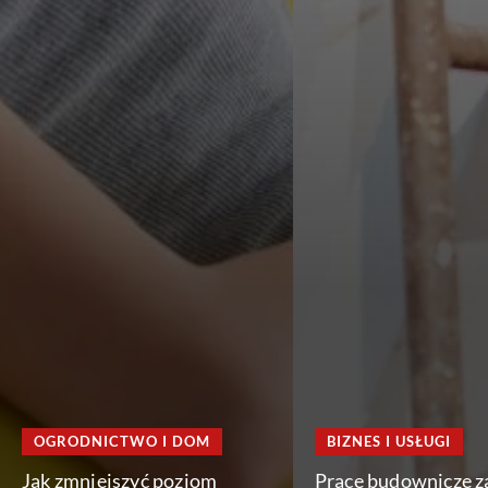
OGRODNICTWO I DOM
BIZNES I USŁUGI
Jak zmniejszyć poziom
Prace budownicze z