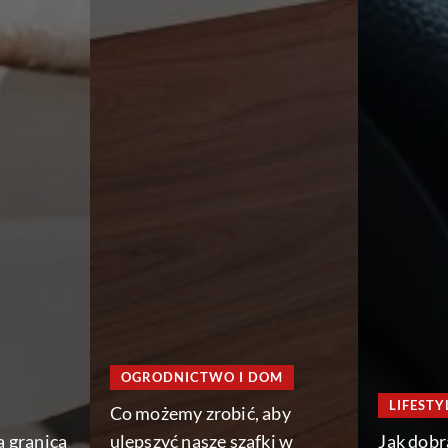
OGRODNICTWO I DOM
LIFESTY
Co możemy zrobić, aby
a granicą
ulepszyć nasze szafki w
Jak dob