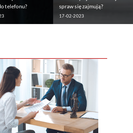
o telefonu?
spraw się zajmują?
23
17-02-2023