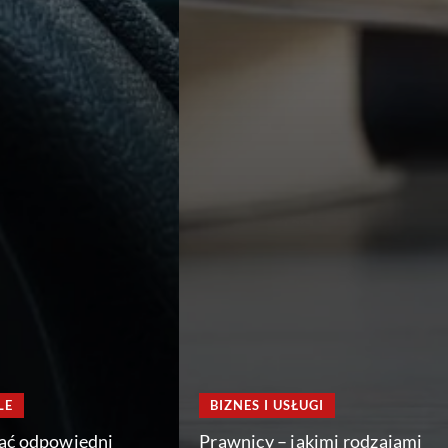
LE
BIZNES I USŁUGI
rać odpowiedni
Prawnicy – jakimi rodzajami