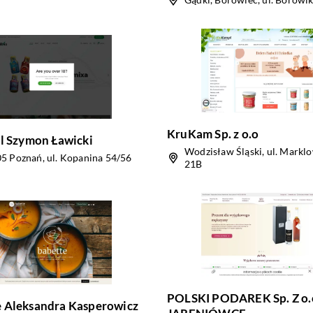
KruKam Sp. z o.o
pl Szymon Ławicki
Wodzisław Śląski, ul. Markl
5 Poznań, ul. Kopanina 54/56
21B
POLSKI PODAREK Sp. Z o.
 Aleksandra Kasperowicz