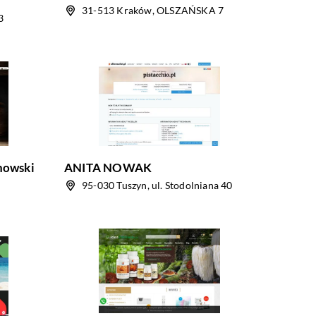
31-513 Kraków, OLSZAŃSKA 7
3
nowski
ANITA NOWAK
C
95-030 Tuszyn, ul. Stodolniana 40