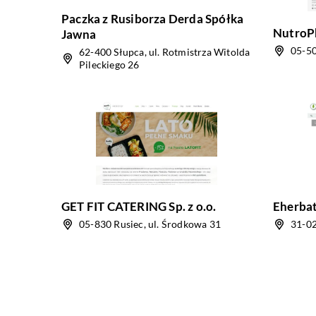
Paczka z Rusiborza Derda Spółka
NutroPh
Jawna
05-50
62-400 Słupca, ul. Rotmistrza Witolda
Pileckiego 26
GET FIT CATERING Sp. z o.o.
Eherbata
05-830 Rusiec, ul. Środkowa 31
31-02