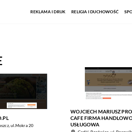
REKLAMA I DRUK
RELIGIA I DUCHOWOŚĆ
SP
E
WOJCIECH MARIUSZ PROF
.PL
CAFE FIRMA HANDLOWO
USŁUGOWA
szcz, ul.Mokra 20
Gądki, Borówiec, ul. Borowi