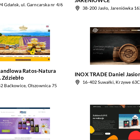
JARENIÓWCE
4 Gdańsk, ul. Garncarska nr 4/6
38-200 Jasło, Jareniówka 16
Handlowa Ratos-Natura
INOX TRADE Daniel Jasio
S. Zdziebło
16-402 Suwałki, Krzywe 63
2 Baćkowice, Olszownica 75