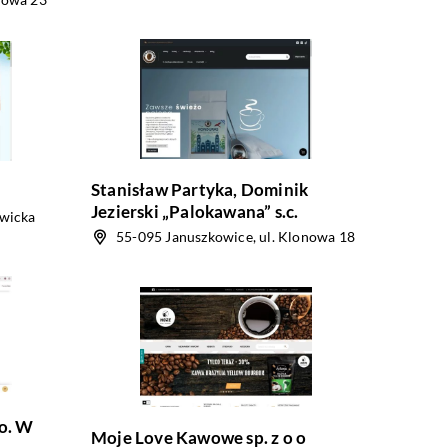
Stanisław Partyka, Dominik
Jezierski „Palokawana” s.c.
owicka
55-095 Januszkowice, ul. Klonowa 18
o. W
Moje Love Kawowe sp. z o o