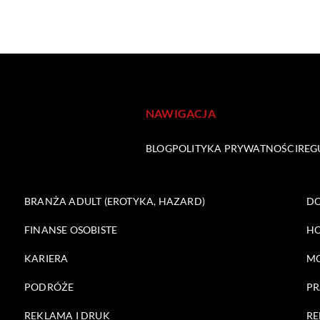
NAWIGACJA
BLOG
POLITYKA PRYWATNOŚCI
REG
BRANŻA ADULT (EROTYKA, HAZARD)
DO
FINANSE OSOBISTE
HO
KARIERA
M
PODRÓŻE
PR
REKLAMA I DRUK
RE