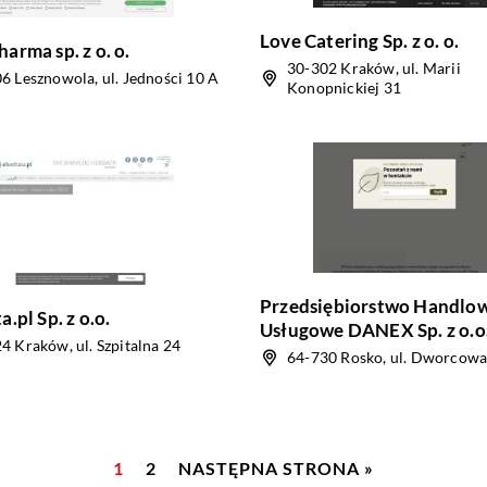
Love Catering Sp. z o. o.
arma sp. z o. o.
30-302 Kraków, ul. Marii
6 Lesznowola, ul. Jedności 10 A
Konopnickiej 31
Przedsiębiorstwo Handlo
.pl Sp. z o.o.
Usługowe DANEX Sp. z o.o.
4 Kraków, ul. Szpitalna 24
64-730 Rosko, ul. Dworcowa
1
2
NASTĘPNA STRONA »