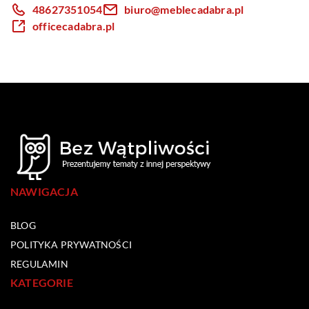
48627351054
biuro@meblecadabra.pl
officecadabra.pl
NAWIGACJA
BLOG
POLITYKA PRYWATNOŚCI
REGULAMIN
KATEGORIE