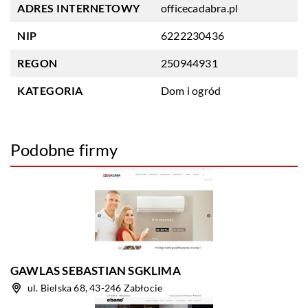
ADRES INTERNETOWY
officecadabra.pl
NIP
6222230436
REGON
250944931
KATEGORIA
Dom i ogród
Podobne firmy
GAWLAS SEBASTIAN SGKLIMA
ul. Bielska 68, 43-246 Zabłocie