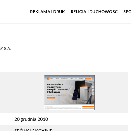
REKLAMA I DRUK
RELIGIA I DUCHOWOŚĆ
SP
 S.A.
20 grudnia 2010
SPÓŁKI AKCYJNE