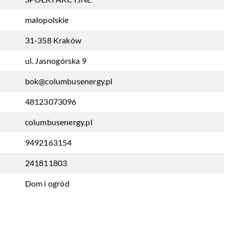
małopolskie
31-358 Kraków
ul. Jasnogórska 9
bok@columbusenergy.pl
48123073096
columbusenergy.pl
9492163154
241811803
Dom i ogród