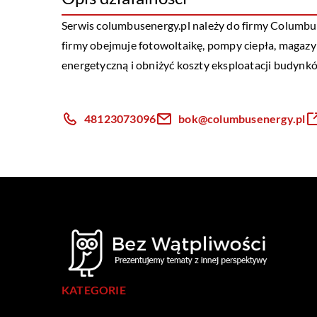
Serwis columbusenergy.pl należy do firmy Columbus 
firmy obejmuje fotowoltaikę, pompy ciepła,
magazyn
energetyczną i obniżyć koszty eksploatacji budynk
48123073096
bok@columbusenergy.pl
KATEGORIE