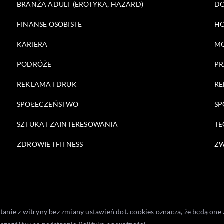
BRANŻA ADULT (EROTYKA, HAZARD)
DO
FINANSE OSOBISTE
HO
KARIERA
M
PODRÓŻE
PR
REKLAMA I DRUK
RE
SPOŁECZEŃSTWO
SP
SZTUKA I ZAINTERESOWANIA
TE
ZDROWIE I FITNESS
ZW
stanie z witryny bez zmiany ustawień dot. cookies oznacza, że będą 