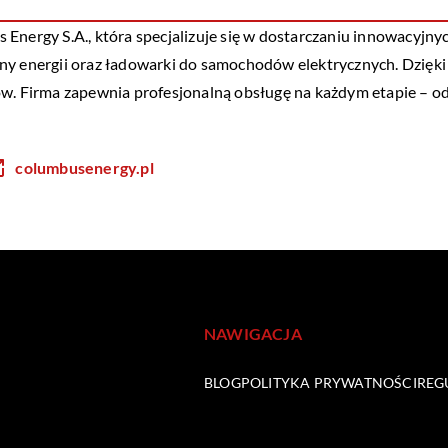
Energy S.A., która specjalizuje się w dostarczaniu innowacyjny
y energii
oraz ładowarki do samochodów elektrycznych. Dzięki 
ów. Firma zapewnia profesjonalną obsługę na każdym etapie – od
columbusenergy.pl
NAWIGACJA
BLOG
POLITYKA PRYWATNOŚCI
REG