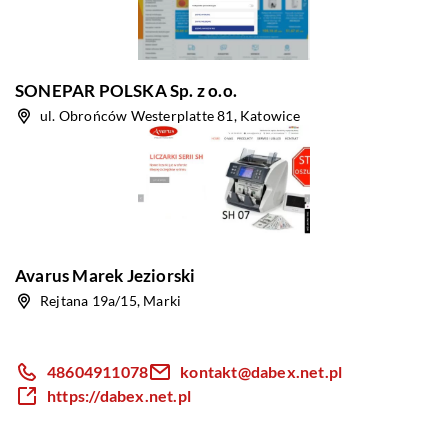
SONEPAR POLSKA Sp. z o.o.
ul. Obrońców Westerplatte 81, Katowice
Avarus Marek Jeziorski
Rejtana 19a/15, Marki
48604911078
kontakt@dabex.net.pl
https://dabex.net.pl