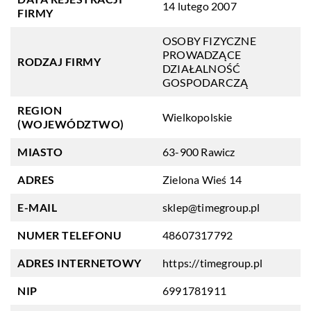
14 lutego 2007
FIRMY
OSOBY FIZYCZNE
PROWADZĄCE
RODZAJ FIRMY
DZIAŁALNOŚĆ
GOSPODARCZĄ
REGION
Wielkopolskie
(WOJEWÓDZTWO)
MIASTO
63-900 Rawicz
ADRES
Zielona Wieś 14
E-MAIL
sklep@timegroup.pl
NUMER TELEFONU
48607317792
ADRES INTERNETOWY
https://timegroup.pl
NIP
6991781911