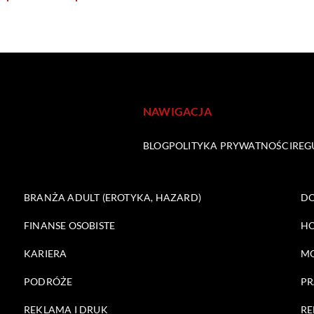
NAWIGACJA
BLOG
POLITYKA PRYWATNOŚCI
REG
BRANŻA ADULT (EROTYKA, HAZARD)
DO
FINANSE OSOBISTE
HO
KARIERA
M
PODRÓŻE
PR
REKLAMA I DRUK
RE