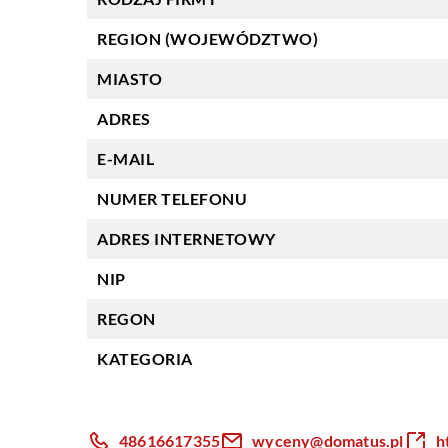
REGION (WOJEWÓDZTWO)
MIASTO
ADRES
E-MAIL
NUMER TELEFONU
ADRES INTERNETOWY
NIP
REGON
KATEGORIA
48616617355
wyceny@domatus.pl
h