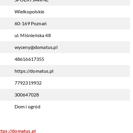
Wielkopolskie
60-169 Poznań
ul. Miśnieńska 48
wyceny@domatus.pl
48616617355
https://domatus.pl
7792319932
300647028
Dom i ogród
ttps://domatus.pl