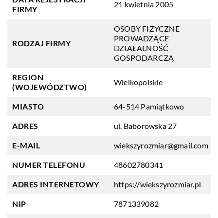
21 kwietnia 2005
FIRMY
OSOBY FIZYCZNE
PROWADZĄCE
RODZAJ FIRMY
DZIAŁALNOŚĆ
GOSPODARCZĄ
REGION
Wielkopolskie
(WOJEWÓDZTWO)
MIASTO
64-514 Pamiątkowo
ADRES
ul. Baborowska 27
E-MAIL
wiekszyrozmiar@gmail.com
NUMER TELEFONU
48602780341
ADRES INTERNETOWY
https://wiekszyrozmiar.pl
NIP
7871339082