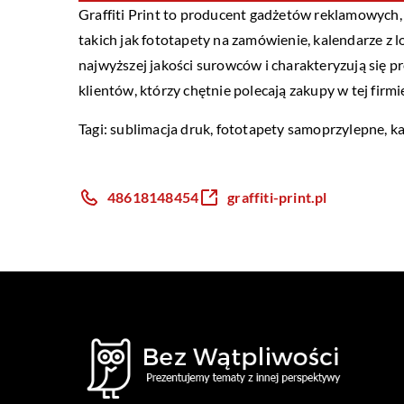
Graffiti Print to producent gadżetów reklamowych,
takich jak fototapety na zamówienie, kalendarze z 
najwyższej jakości surowców i charakteryzują się p
klientów, którzy chętnie polecają zakupy w tej firm
Tagi:
sublimacja druk
, fototapety samoprzylepne, k
48618148454
graffiti-print.pl