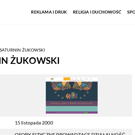
REKLAMA I DRUK
RELIGIA I DUCHOWOŚĆ
SP
T SATURNIN ŻUKOWSKI
NIN ŻUKOWSKI
15 listopada 2000
OSOBY FIZYCZNE PROWADZĄCE DZIAŁALNOŚĆ