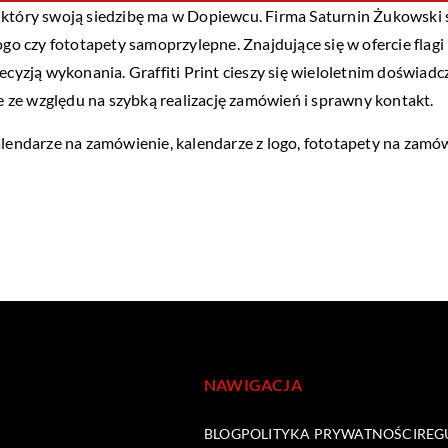
 który swoją siedzibę ma w Dopiewcu. Firma Saturnin Żukowski 
logo czy fototapety samoprzylepne. Znajdujące się w ofercie fla
recyzją wykonania. Graffiti Print cieszy się wieloletnim doświ
ie ze względu na szybką realizację zamówień i sprawny kontakt.
alendarze na zamówienie, kalendarze z logo, fototapety na zamó
NAWIGACJA
BLOG
POLITYKA PRYWATNOŚCI
REG