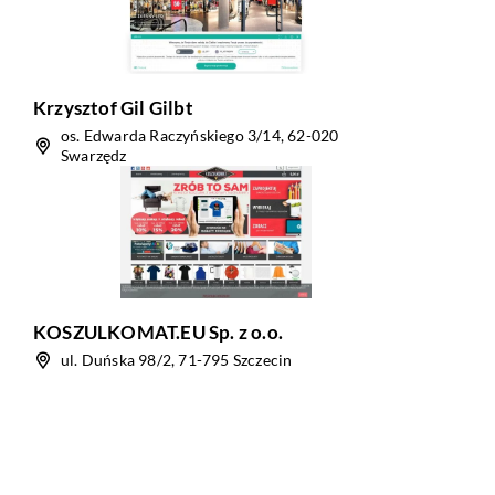
Krzysztof Gil Gilbt
os. Edwarda Raczyńskiego 3/14, 62-020
Swarzędz
KOSZULKOMAT.EU Sp. z o.o.
ul. Duńska 98/2, 71-795 Szczecin