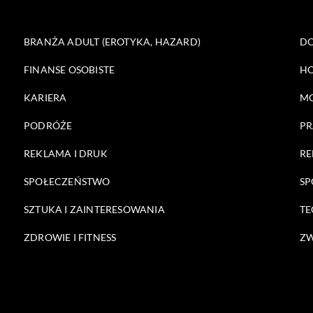
BRANŻA ADULT (EROTYKA, HAZARD)
DO
FINANSE OSOBISTE
HO
KARIERA
M
PODRÓŻE
PR
REKLAMA I DRUK
RE
SPOŁECZEŃSTWO
SP
SZTUKA I ZAINTERESOWANIA
TE
ZDROWIE I FITNESS
ZW