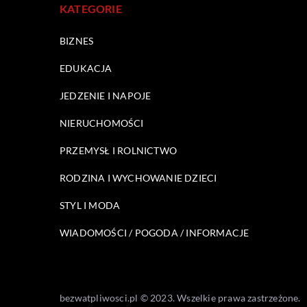
KATEGORIE
BIZNES
EDUKACJA
JEDZENIE I NAPOJE
NIERUCHOMOŚCI
PRZEMYSŁ I ROLNICTWO
RODZINA I WYCHOWANIE DZIECI
STYL I MODA
WIADOMOŚCI / POGODA / INFORMACJE
bezwatpliwosci.pl © 2023. Wszelkie prawa zastrzeżone.