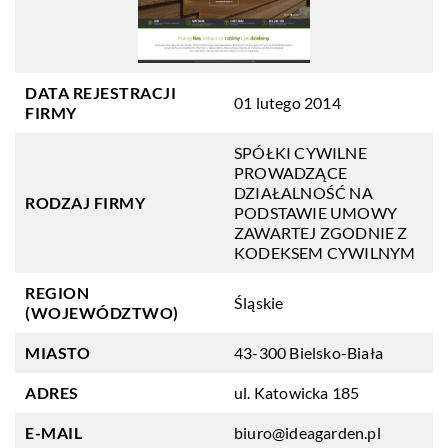
DATA REJESTRACJI
01 lutego 2014
FIRMY
SPÓŁKI CYWILNE
PROWADZĄCE
DZIAŁALNOŚĆ NA
RODZAJ FIRMY
PODSTAWIE UMOWY
ZAWARTEJ ZGODNIE Z
KODEKSEM CYWILNYM
REGION
Śląskie
(WOJEWÓDZTWO)
MIASTO
43-300 Bielsko-Biała
ADRES
ul. Katowicka 185
E-MAIL
biuro@ideagarden.pl