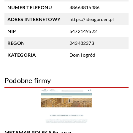
NUMER TELEFONU
48664815386
ADRES INTERNETOWY
https://ideagarden.pl
NIP
5472149522
REGON
243482373
KATEGORIA
Dom i ogród
Podobne firmy
METAMAR POLSKA Sp. z o.o.