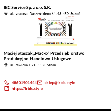
IBC Service Sp. z o.o. S.K.
ul. Ignacego Daszyńskiego 64, 43-450 Ustroń
Maciej Staszak „Maćko” Przedsiębiorstwo
Produkcyjno-Handlowo-Usługowe
ul. Rawicka 1, 60-113 Poznań
48601901444
sklep@irbis.style
https://irbis.style