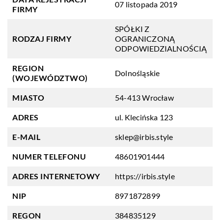
07 listopada 2019
FIRMY
SPÓŁKI Z
RODZAJ FIRMY
OGRANICZONĄ
ODPOWIEDZIALNOŚCIĄ
REGION
Dolnośląskie
(WOJEWÓDZTWO)
MIASTO
54-413 Wrocław
ADRES
ul. Klecińska 123
E-MAIL
sklep@irbis.style
NUMER TELEFONU
48601901444
ADRES INTERNETOWY
https://irbis.style
NIP
8971872899
REGON
384835129