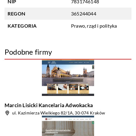
NIP
7831746148
REGON
365244044
KATEGORIA
Prawo, rząd i polityka
Podobne firmy
Marcin Lisicki Kancelaria Adwokacka
ul. Kazimierza Wielkiego 82/1A, 30-074 Kraków