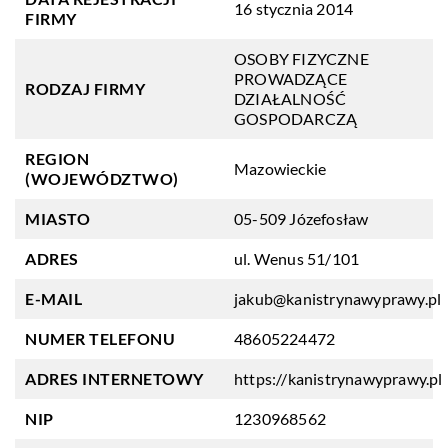
16 stycznia 2014
FIRMY
OSOBY FIZYCZNE
PROWADZĄCE
RODZAJ FIRMY
DZIAŁALNOŚĆ
GOSPODARCZĄ
REGION
Mazowieckie
(WOJEWÓDZTWO)
MIASTO
05-509 Józefosław
ADRES
ul. Wenus 51/101
E-MAIL
jakub@kanistrynawyprawy.pl
NUMER TELEFONU
48605224472
ADRES INTERNETOWY
https://kanistrynawyprawy.pl
NIP
1230968562