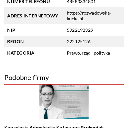
NUMER TELEFONU
48583334801
https://rozwadowska-
ADRES INTERNETOWY
kucka.pl
NIP
5922192329
REGON
222125126
KATEGORIA
Prawo, rząd i polityka
Podobne firmy
Kancelaria Adwokacka Katarzyna Prokopiak