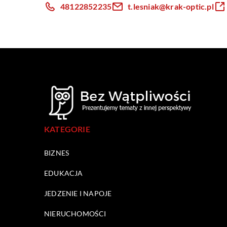
48122852235
t.lesniak@krak-optic.pl
KATEGORIE
BIZNES
EDUKACJA
JEDZENIE I NAPOJE
NIERUCHOMOŚCI