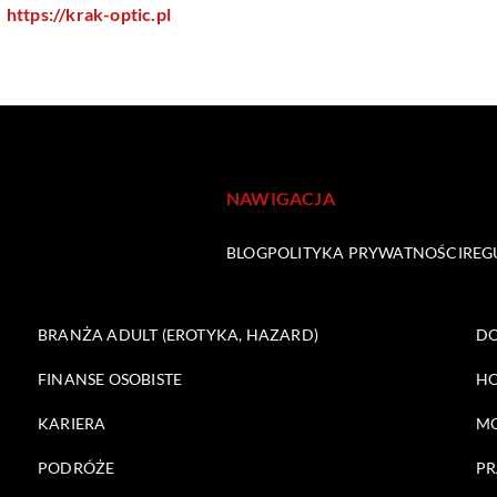
https://krak-optic.pl
NAWIGACJA
BLOG
POLITYKA PRYWATNOŚCI
REG
BRANŻA ADULT (EROTYKA, HAZARD)
DO
FINANSE OSOBISTE
HO
KARIERA
M
PODRÓŻE
PR