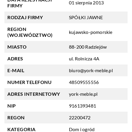
01 sierpnia 2013
FIRMY
RODZAJ FIRMY
SPÓŁKI JAWNE
REGION
kujawsko-pomorskie
(WOJEWÓDZTWO)
MIASTO
88-200 Radziejów
ADRES
ul. Rolnicza 4A
E-MAIL
biuro@york-meble.pl
NUMER TELEFONU
48509555556
ADRES INTERNETOWY
york-meble.pl
NIP
9161393481
REGON
22200472
KATEGORIA
Dom i ogród