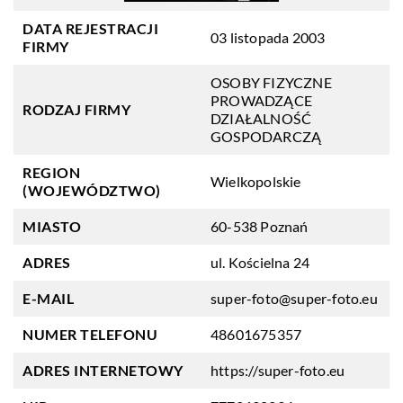
DATA REJESTRACJI
03 listopada 2003
FIRMY
OSOBY FIZYCZNE
PROWADZĄCE
RODZAJ FIRMY
DZIAŁALNOŚĆ
GOSPODARCZĄ
REGION
Wielkopolskie
(WOJEWÓDZTWO)
MIASTO
60-538 Poznań
ADRES
ul. Kościelna 24
E-MAIL
super-foto@super-foto.eu
NUMER TELEFONU
48601675357
ADRES INTERNETOWY
https://super-foto.eu