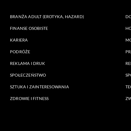
BRANŻA ADULT (EROTYKA, HAZARD)
DO
FINANSE OSOBISTE
HO
KARIERA
M
PODRÓŻE
PR
REKLAMA I DRUK
RE
SPOŁECZEŃSTWO
SP
SZTUKA I ZAINTERESOWANIA
TE
ZDROWIE I FITNESS
ZW