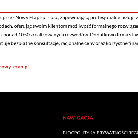
a przez
Nowy Etap
sp. z o.o., zapewniającą profesjonalne usługi
zwodach, oferując swoim klientom możliwość formalnego rozwiąz
z ponad 1050 zrealizowanych rozwodów. Dodatkowo firma stawia
je bezpłatne konsultacje, racjonalne ceny oraz korzystne fin
nowy-etap.pl
NAWIGACJA
BLOG
POLITYKA PRYWATNOŚCI
REG