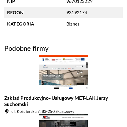
NIP
9670123229
REGON
93192174
KATEGORIA
Biznes
Podobne firmy
Zakład Produkcyjno- Usługowy MET-LAK Jerzy
Suchomski
ul. Kościerska 7, 83-250 Skarszewy