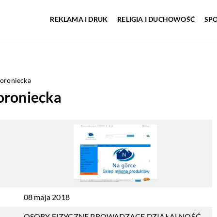
REKLAMA I DRUK
RELIGIA I DUCHOWOŚĆ
SP
Woroniecka
oroniecka
08 maja 2018
OSOBY FIZYCZNE PROWADZĄCE DZIAŁALNOŚĆ