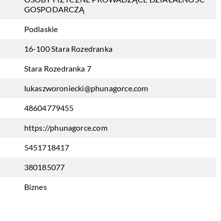
GOSPODARCZĄ
Podlaskie
16-100 Stara Rozedranka
Stara Rozedranka 7
lukaszworoniecki@phunagorce.com
48604779455
https://phunagorce.com
5451718417
380185077
Biznes