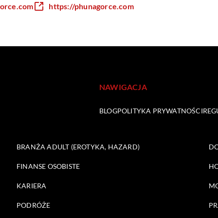
gorce.com
https://phunagorce.com
NAWIGACJA
BLOG
POLITYKA PRYWATNOŚCI
REG
BRANŻA ADULT (EROTYKA, HAZARD)
DO
FINANSE OSOBISTE
HO
KARIERA
M
PODRÓŻE
PR