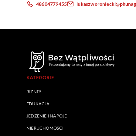
48604779455
lukaszworoniecki@phuna
KATEGORIE
BIZNES
EDUKACJA
JEDZENIE I NAPOJE
NIERUCHOMOŚCI