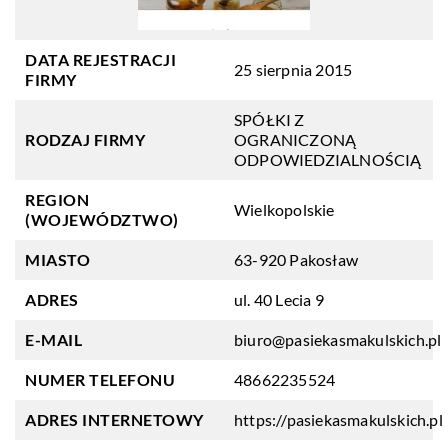
DATA REJESTRACJI
25 sierpnia 2015
FIRMY
SPÓŁKI Z
RODZAJ FIRMY
OGRANICZONĄ
ODPOWIEDZIALNOŚCIĄ
REGION
Wielkopolskie
(WOJEWÓDZTWO)
MIASTO
63-920 Pakosław
ADRES
ul. 40 Lecia 9
E-MAIL
biuro@pasiekasmakulskich.pl
NUMER TELEFONU
48662235524
ADRES INTERNETOWY
https://pasiekasmakulskich.pl