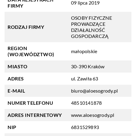
09 lipca 2019
FIRMY
OSOBY FIZYCZNE
PROWADZĄCE
RODZAJ FIRMY
DZIAŁALNOŚĆ
GOSPODARCZĄ
REGION
małopolskie
(WOJEWÓDZTWO)
MIASTO
30-390 Kraków
ADRES
ul. Zawiła 63
E-MAIL
biuro@aloesogrody.pl
NUMER TELEFONU
48510141878
ADRES INTERNETOWY
www.aloesogrody.pl
NIP
6831529893