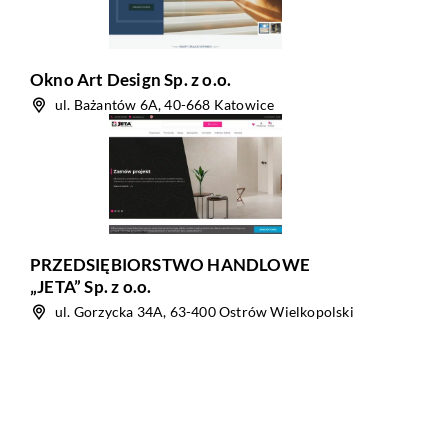
Okno Art Design Sp. z o.o.
ul. Bażantów 6A, 40-668 Katowice
PRZEDSIĘBIORSTWO HANDLOWE
„JETA” Sp. z o.o.
ul. Gorzycka 34A, 63-400 Ostrów Wielkopolski