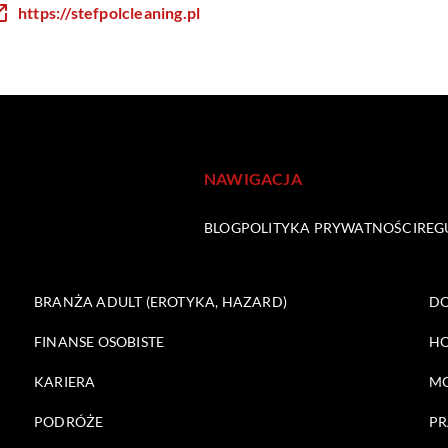
https://stefpolcleaning.pl
NAWIGACJA
BLOG
POLITYKA PRYWATNOŚCI
REG
BRANŻA ADULT (EROTYKA, HAZARD)
DO
FINANSE OSOBISTE
HO
KARIERA
M
PODRÓŻE
PR