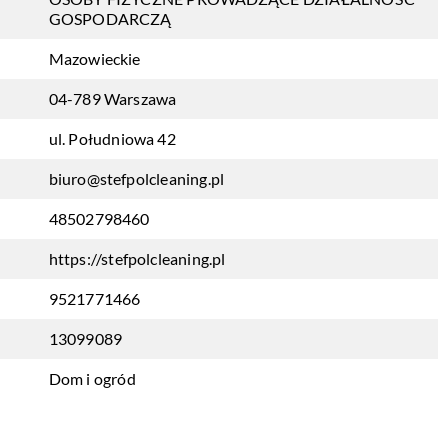
GOSPODARCZĄ
Mazowieckie
04-789 Warszawa
ul. Południowa 42
biuro@stefpolcleaning.pl
48502798460
https://stefpolcleaning.pl
9521771466
13099089
Dom i ogród