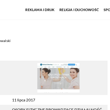
REKLAMA I DRUK
RELIGIA I DUCHOWOŚĆ
SP
owalski
i
11 lipca 2017
OSOBY FIZYCZNE PROWADZĄCE DZIAŁALNOŚĆ