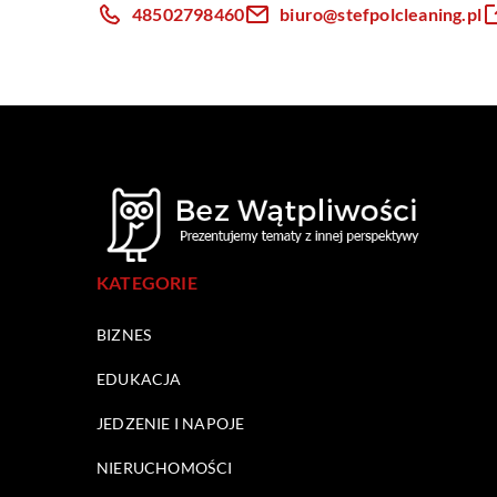
48502798460
biuro@stefpolcleaning.pl
KATEGORIE
BIZNES
EDUKACJA
JEDZENIE I NAPOJE
NIERUCHOMOŚCI