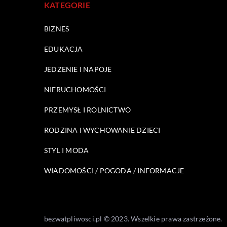
KATEGORIE
BIZNES
EDUKACJA
JEDZENIE I NAPOJE
NIERUCHOMOŚCI
PRZEMYSŁ I ROLNICTWO
RODZINA I WYCHOWANIE DZIECI
STYL I MODA
WIADOMOŚCI / POGODA / INFORMACJE
bezwatpliwosci.pl © 2023. Wszelkie prawa zastrzeżone.