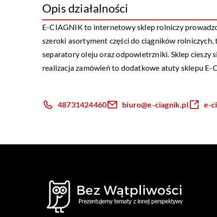
Opis działalności
E-CIAGNIK
to internetowy sklep rolniczy prowadz
szeroki asortyment części do ciągników rolniczych, t
separatory oleju oraz odpowietrzniki. Sklep cieszy
realizacja zamówień to dodatkowe atuty sklepu E
48731424460
biuro@e-ciagnik.pl
e-c