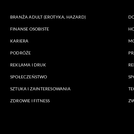
BRANŻA ADULT (EROTYKA, HAZARD)
DO
FINANSE OSOBISTE
HO
KARIERA
M
PODRÓŻE
PR
REKLAMA I DRUK
RE
SPOŁECZEŃSTWO
SP
SZTUKA I ZAINTERESOWANIA
TE
ZDROWIE I FITNESS
ZW