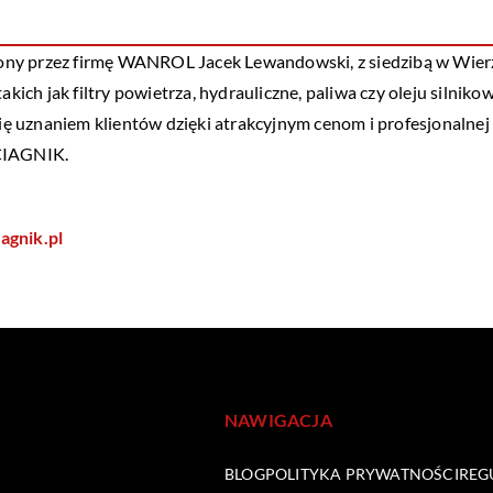
ony przez firmę WANROL Jacek Lewandowski, z siedzibą w Wierz
akich jak filtry powietrza, hydrauliczne, paliwa czy oleju silnik
 się uznaniem klientów dzięki atrakcyjnym cenom i profesjonaln
-CIAGNIK.
iagnik.pl
NAWIGACJA
BLOG
POLITYKA PRYWATNOŚCI
REG