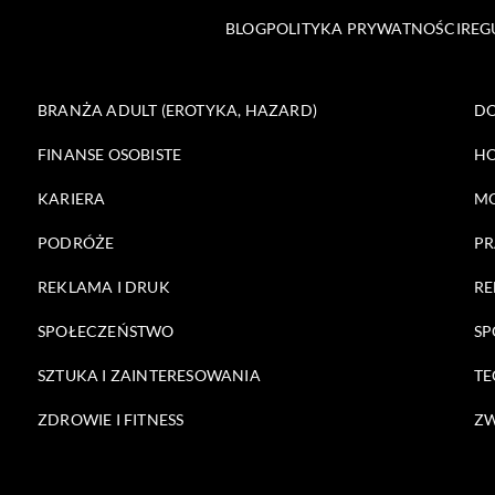
BLOG
POLITYKA PRYWATNOŚCI
REG
BRANŻA ADULT (EROTYKA, HAZARD)
DO
FINANSE OSOBISTE
HO
KARIERA
M
PODRÓŻE
PR
REKLAMA I DRUK
RE
SPOŁECZEŃSTWO
SP
SZTUKA I ZAINTERESOWANIA
TE
ZDROWIE I FITNESS
ZW