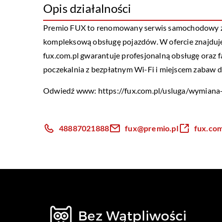
Opis działalności
Premio FUX to renomowany serwis samochodowy zlo
kompleksową obsługę pojazdów. W ofercie znajduje
fux.com.pl gwarantuje profesjonalną obsługę oraz 
poczekalnia z bezpłatnym Wi-Fi i miejscem zabaw dl
Odwiedź www:
https://fux.com.pl/usluga/wymiana
48887021888
fux@premio.pl
fux.com