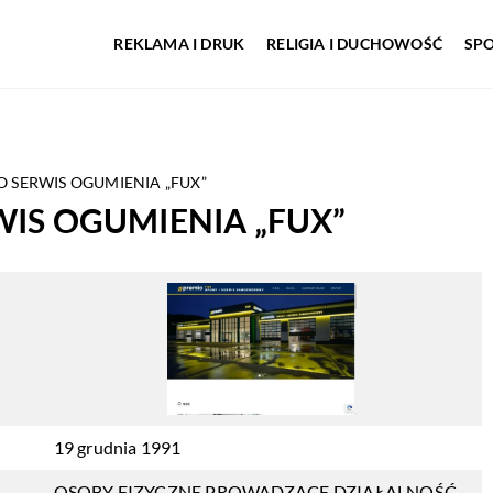
REKLAMA I DRUK
RELIGIA I DUCHOWOŚĆ
SP
 SERWIS OGUMIENIA „FUX”
IS OGUMIENIA „FUX”
19 grudnia 1991
OSOBY FIZYCZNE PROWADZĄCE DZIAŁALNOŚĆ