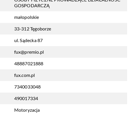
GOSPODARCZĄ
małopolskie
33-312 Tęgoborze
ul. Sądecka 87
fux@premio.pl
48887021888
fux.com.pl
7340033048
490017334
Motoryzacja