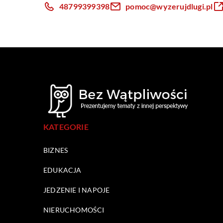
48799399398
pomoc@wyzerujdlugi.pl
KATEGORIE
BIZNES
EDUKACJA
JEDZENIE I NAPOJE
NIERUCHOMOŚCI