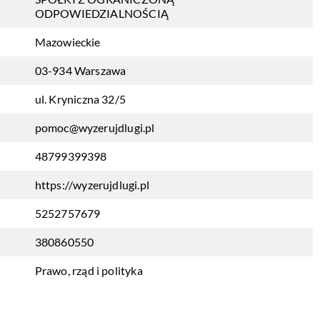
ODPOWIEDZIALNOŚCIĄ
Mazowieckie
03-934 Warszawa
ul. Kryniczna 32/5
pomoc@wyzerujdlugi.pl
48799399398
https://wyzerujdlugi.pl
5252757679
380860550
Prawo, rząd i polityka