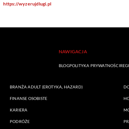
https://wyzerujdlugi.pl
NAWIGACJA
BLOG
POLITYKA PRYWATNOŚCI
REG
BRANŻA ADULT (EROTYKA, HAZARD)
DO
FINANSE OSOBISTE
HO
KARIERA
M
PODRÓŻE
PR