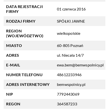
DATA REJESTRACJI
01 czerwca 2016
FIRMY
RODZAJ FIRMY
SPÓŁKI JAWNE
REGION
wielkopolskie
(WOJEWÓDZTWO)
MIASTO
60-805 Poznań
ADRES
ul. Niecała 14/7
E-MAIL
ewa.bem@bemwspolnicy.pl
NUMER TELEFONU
48612233946
ADRES INTERNETOWY
bemwspolnicy.pl
NIP
7792443069
REGON
364587233