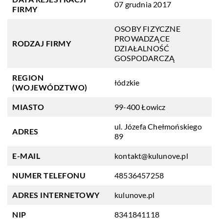
07 grudnia 2017
FIRMY
OSOBY FIZYCZNE
PROWADZĄCE
RODZAJ FIRMY
DZIAŁALNOŚĆ
GOSPODARCZĄ
REGION
łódzkie
(WOJEWÓDZTWO)
MIASTO
99-400 Łowicz
ul. Józefa Chełmońskiego
ADRES
89
E-MAIL
kontakt@kulunove.pl
NUMER TELEFONU
48536457258
ADRES INTERNETOWY
kulunove.pl
NIP
8341841118