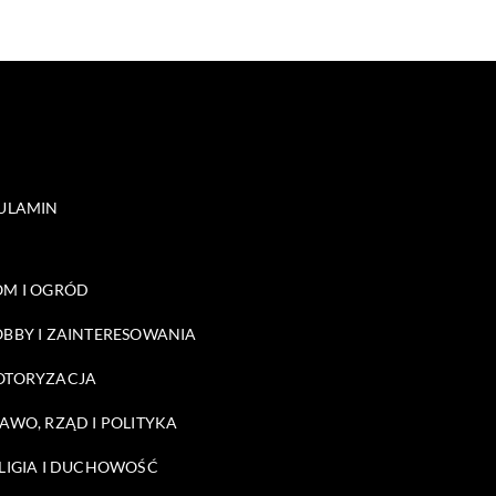
ULAMIN
M I OGRÓD
BBY I ZAINTERESOWANIA
OTORYZACJA
AWO, RZĄD I POLITYKA
LIGIA I DUCHOWOŚĆ