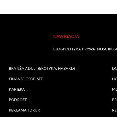
NAWIGACJA
BLOG
POLITYKA PRYWATNOŚCI
REG
BRANŻA ADULT (EROTYKA, HAZARD)
DO
FINANSE OSOBISTE
HO
KARIERA
M
PODRÓŻE
PR
REKLAMA I DRUK
RE