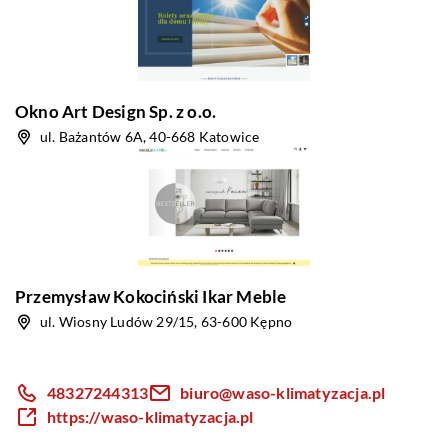
Okno Art Design Sp. z o.o.
ul. Bażantów 6A, 40-668 Katowice
Przemysław Kokociński Ikar Meble
ul. Wiosny Ludów 29/15, 63-600 Kępno
48327244313
biuro@waso-klimatyzacja.pl
https://waso-klimatyzacja.pl