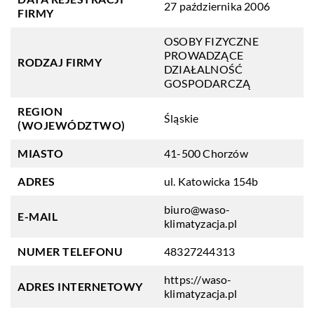
27 października 2006
FIRMY
OSOBY FIZYCZNE
PROWADZĄCE
RODZAJ FIRMY
DZIAŁALNOŚĆ
GOSPODARCZĄ
REGION
Śląskie
(WOJEWÓDZTWO)
MIASTO
41-500 Chorzów
ADRES
ul. Katowicka 154b
biuro@waso-
E-MAIL
klimatyzacja.pl
NUMER TELEFONU
48327244313
https://waso-
ADRES INTERNETOWY
klimatyzacja.pl