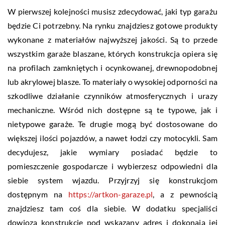
W pierwszej kolejności musisz zdecydować, jaki typ garażu
będzie Ci potrzebny. Na rynku znajdziesz gotowe produkty
wykonane z materiałów najwyższej jakości. Są to przede
wszystkim garaże blaszane, których konstrukcja opiera się
na profilach zamkniętych i ocynkowanej, drewnopodobnej
lub akrylowej blasze. To materiały o wysokiej odporności na
szkodliwe działanie czynników atmosferycznych i urazy
mechaniczne. Wśród nich dostępne są te typowe, jak i
nietypowe garaże. Te drugie mogą być dostosowane do
większej ilości pojazdów, a nawet łodzi czy motocykli. Sam
decydujesz, jakie wymiary posiadać będzie to
pomieszczenie gospodarcze i wybierzesz odpowiedni dla
siebie system wjazdu. Przyjrzyj się konstrukcjom
dostępnym na
https://artkon-garaze.pl
, a z pewnością
znajdziesz tam coś dla siebie. W dodatku specjaliści
dowiozą konstrukcję pod wskazany adres i dokonają jej