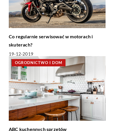
Co regularnie serwisować w motorach i
skuterach?
19-12-2019
OGRODNICTWO I DOM
ABC kuchennych sprzętów