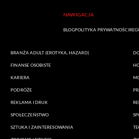
NAWIGACJA
BLOG
POLITYKA PRYWATNOŚCI
REG
BRANŻA ADULT (EROTYKA, HAZARD)
DO
FINANSE OSOBISTE
HO
KARIERA
M
PODRÓŻE
PR
REKLAMA I DRUK
RE
SPOŁECZEŃSTWO
SP
SZTUKA I ZAINTERESOWANIA
TE