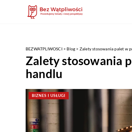
BEZWATPLIWOSCI
>
Blog
>
Zalety stosowania palet w p
Zalety stosowania p
handlu
BIZNES I USŁUGI