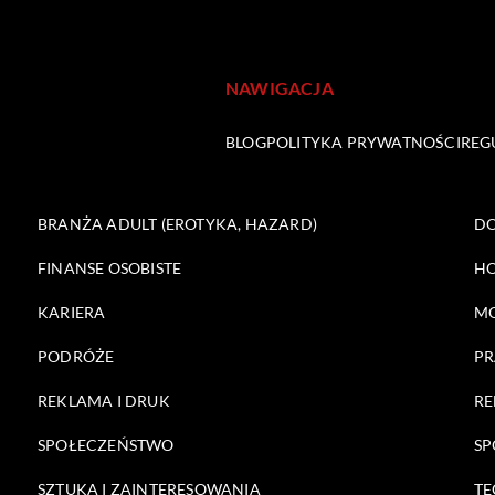
NAWIGACJA
BLOG
POLITYKA PRYWATNOŚCI
REG
BRANŻA ADULT (EROTYKA, HAZARD)
DO
FINANSE OSOBISTE
HO
KARIERA
M
PODRÓŻE
PR
REKLAMA I DRUK
RE
SPOŁECZEŃSTWO
SP
SZTUKA I ZAINTERESOWANIA
TE