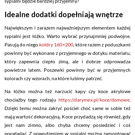
sypialni będzie bardziej przyjemny?
Idealne dodatki dopełniają wnętrze
Największym i zarazem najważniejszym elementem każdej
sypialni jest łóżko. Warto wybrać przynajmniej podwójne.
Pasują do niego
kołdry 160×200
, które razem z poduszkami
powinny być wykonane z przyjemnego w dotyku materiału,
który zapewnia ciepło zimą, ale i dobrze odprowadza
powietrze latem. Poszewki powinny być w przyjemnych
kolorach czy wzorach, na które lubimy patrzeć.
Na łóżko można też narzucić kapy czy koce akrylowe
chociażby tego rodzaju
https://darymex.pl/koce/domowe
.
Dzięki temu można zakryć pościel choć same w sobie też
mają wartość dekoracyjną. Koce przydadzą się również, gdy
jest nam zimno, albo chyba chcemy posiedzieć i coś
pooglądać. Z powodzeniem w sypialni można zamontować